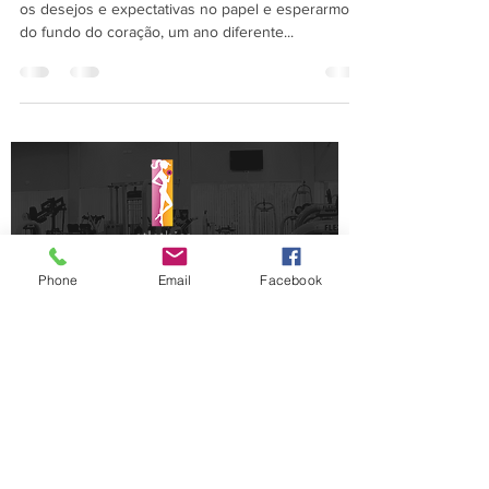
os desejos e expectativas no papel e esperarmos,
do fundo do coração, um ano diferente...
Phone
Email
Facebook
Rua Castelo Branco, 106
Jardim Maracanã
Foz do Iguaçu, Paraná - Brasil
(45) 3028-2800