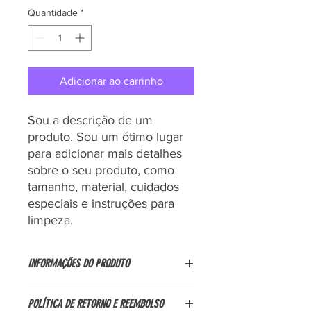
Quantidade
*
Adicionar ao carrinho
Sou a descrição de um 
produto. Sou um ótimo lugar 
para adicionar mais detalhes 
sobre o seu produto, como 
tamanho, material, cuidados 
especiais e instruções para 
limpeza.
INFORMAÇÕES DO PRODUTO
Sou um detalhe do produto. Sou um
POLÍTICA DE RETORNO E REEMBOLSO
ótimo lugar para adicionar mais